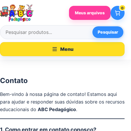
Pular para o conteúdo
0
Meus arquivos
Pesquisar
Pesquisar por:
Menu
Contato
Bem-vindo à nossa página de contato! Estamos aqui
para ajudar e responder suas dúvidas sobre os recursos
educacionais do
ABC Pedagógico
.
1. Como entrar em contato conosco?