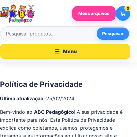
Pular para o conteúdo
0
Meus arquivos
Pesquisar
Pesquisar por:
Menu
Política de Privacidade
Última atualização:
25/02/2024
Bem-vindo ao
ABC Pedagógico
! A sua privacidade é
importante para nós. Esta Política de Privacidade
explica como coletamos, usamos, protegemos e
tratamos suas informações ao utilizar nosso site e