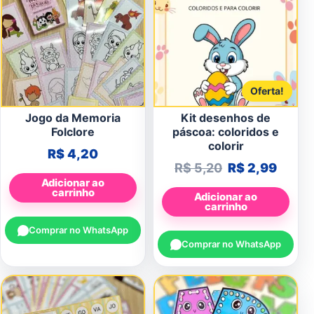
Oferta!
Jogo da Memoria
Kit desenhos de
Folclore
páscoa: coloridos e
colorir
R$
4,20
O preço origin
O preç
R$
5,20
R$
2,99
Adicionar ao
carrinho
Adicionar ao
carrinho
Comprar no WhatsApp
Comprar no WhatsApp