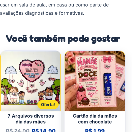
usar em sala de aula, em casa ou como parte de
avaliações diagnósticas e formativas.
Você também pode gostar
Oferta!
7 Arquivos diversos
Cartão dia da mães
dia das mães
com chocolate
O preço original era: R$ 24,90.
O preço atual é: R$ 14,90.
R$
24,90
R$
14,90
R$
1,99