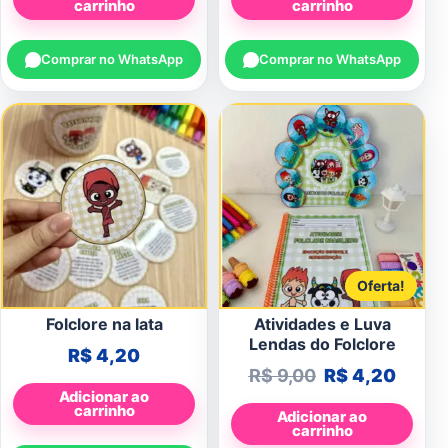
carrinho
carrinho
Comprar no WhatsApp
Comprar no WhatsApp
Oferta!
Folclore na lata
Atividades e Luva
Lendas do Folclore
R$
4,20
O preço origin
O preç
R$
9,00
R$
4,20
Adicionar ao
carrinho
Adicionar ao
carrinho