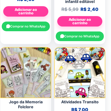
infantil editável
O preço origin
O pre
R$
5,99
R$
2,40
Adicionar ao
carrinho
Adicionar ao
carrinho
Comprar no WhatsApp
Comprar no WhatsApp
Jogo da Memoria
Atividades Transito
Folclore
R$
7,00