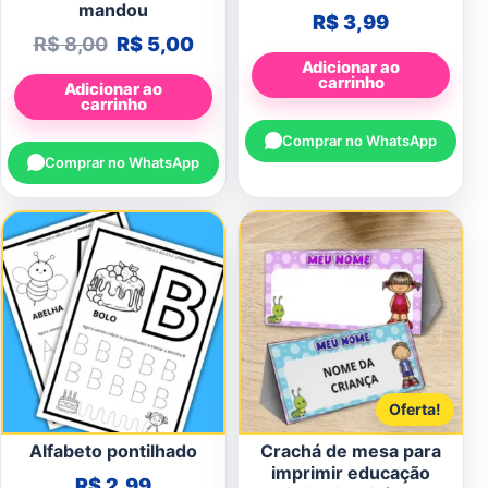
mandou
R$
3,99
O preço original era: R$ 8,00.
O preço atual é: R$ 5,00.
R$
8,00
R$
5,00
Adicionar ao
carrinho
Adicionar ao
carrinho
Comprar no WhatsApp
Comprar no WhatsApp
Oferta!
Alfabeto pontilhado
Crachá de mesa para
imprimir educação
R$
2,99