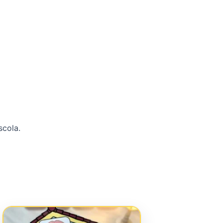
scola.