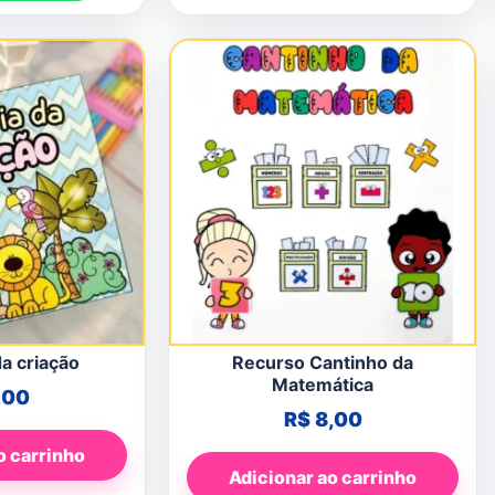
da criação
Recurso Cantinho da
Matemática
,00
R$
8,00
o carrinho
Adicionar ao carrinho