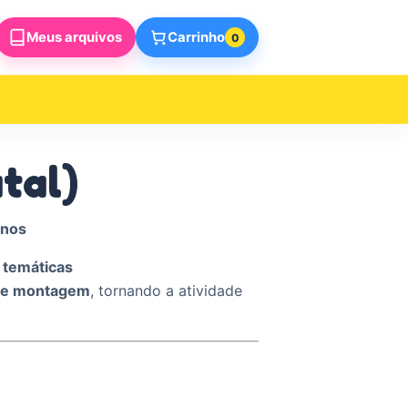
Meus arquivos
Carrinho
0
tal)
anos
 temáticas
e e montagem
, tornando a atividade