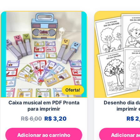
Oferta!
Caixa musical em PDF Pronta
Desenho dia d
para imprimir
imprimir e
O preço original era: R$ 6,00.
O preço atual é: R$ 3,20.
R$
6,00
R$
3,20
R$
2
Adicionar ao carrinho
Adicionar a