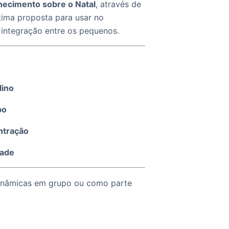
ecimento sobre o Natal
, através de
tima proposta para usar no
integração entre os pequenos.
lino
po
ntração
dade
dinâmicas em grupo ou como parte