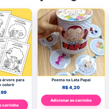
a árvore para
Poema na Lata Papai
 colorir
R$
4,20
,99
Adicionar ao carrinho
o carrinho