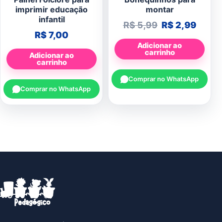
imprimir educação
montar
infantil
O preço origin
O preç
R$
5,99
R$
2,99
R$
7,00
Adicionar ao
carrinho
Adicionar ao
carrinho
Comprar no WhatsApp
Comprar no WhatsApp