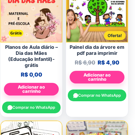
Oferta!
Planos de Aula diário –
Painel dia da árvore em
Dia das Mães
pdf para imprimir
(Educação Infantil)-
O preço origin
O pre
R$
6,90
R$
4,90
grátis
R$
0,00
Adicionar ao
carrinho
Adicionar ao
carrinho
Comprar no WhatsApp
Comprar no WhatsApp