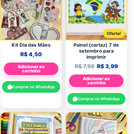
Oferta!
Kit Dia das Mães
Painel (cartaz) 7 de
setembro para
R$
4,50
imprimir
O preço origin
O preç
R$
7,99
R$
3,99
Adicionar ao
carrinho
Adicionar ao
carrinho
Comprar no WhatsApp
Comprar no WhatsApp