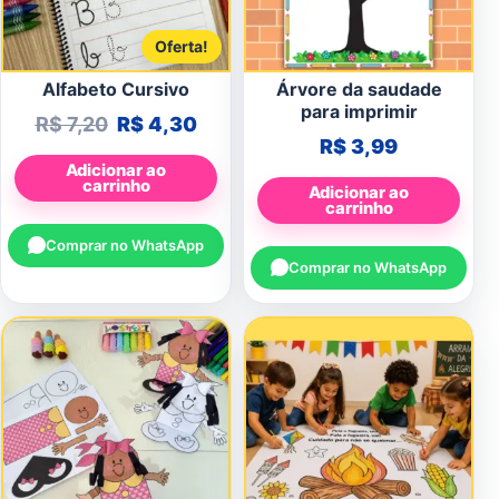
Oferta!
Alfabeto Cursivo
Árvore da saudade
para imprimir
O preço original era: R$ 7,20.
O preço atual é: R$ 4,30.
R$
7,20
R$
4,30
R$
3,99
Adicionar ao
carrinho
Adicionar ao
carrinho
Comprar no WhatsApp
Comprar no WhatsApp