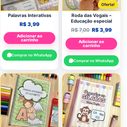
Oferta!
Palavras Interativas
Roda das Vogais –
Educação especial
R$
3,99
O preço origin
O preç
R$
7,00
R$
3,99
Adicionar ao
carrinho
Adicionar ao
carrinho
Comprar no WhatsApp
Comprar no WhatsApp