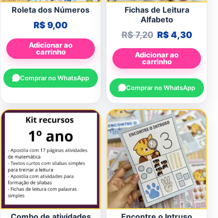
Roleta dos Números
Fichas de Leitura
Alfabeto
R$
9,00
O preço origin
O preç
R$
7,20
R$
4,30
Adicionar ao
carrinho
Adicionar ao
carrinho
Comprar no WhatsApp
Comprar no WhatsApp
Combo de atividades
Encontre o Intruso