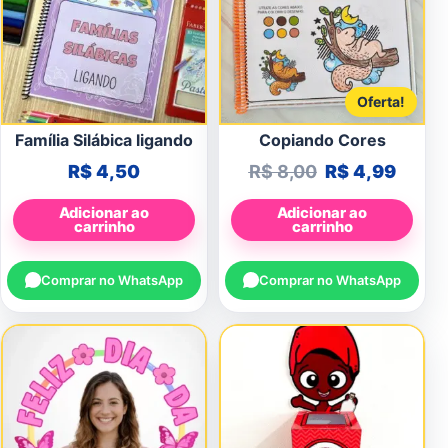
Oferta!
Família Silábica ligando
Copiando Cores
O preço origin
O preç
R$
4,50
R$
8,00
R$
4,99
Adicionar ao
Adicionar ao
carrinho
carrinho
Comprar no WhatsApp
Comprar no WhatsApp