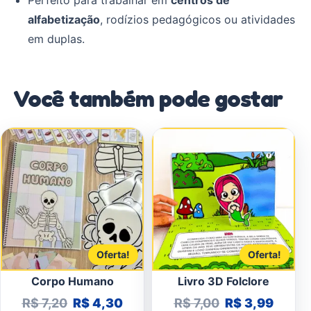
Perfeito para trabalhar em
centros de
alfabetização
, rodízios pedagógicos ou atividades
em duplas.
Você também pode gostar
Oferta!
Oferta!
Corpo Humano
Livro 3D Folclore
O preço original era: R$ 7,20.
O preço atual é: R$ 4,30.
O preço origin
O preç
R$
7,20
R$
4,30
R$
7,00
R$
3,99