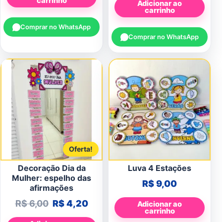
carrinho
Adicionar ao
carrinho
Comprar no WhatsApp
Comprar no WhatsApp
Oferta!
Decoração Dia da
Luva 4 Estações
Mulher: espelho das
R$
9,00
afirmações
O preço original era: R$ 6,00.
O preço atual é: R$ 4,20.
R$
6,00
R$
4,20
Adicionar ao
carrinho