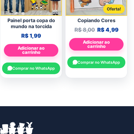
Oferta!
Painel porta copa do
Copiando Cores
mundo na torcida
O preço origin
O preç
R$
8,00
R$
4,99
R$
1,99
Adicionar ao
carrinho
Adicionar ao
carrinho
Comprar no WhatsApp
Comprar no WhatsApp