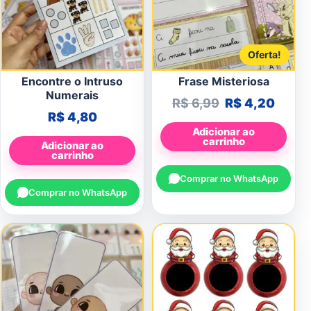
Oferta!
Encontre o Intruso
Frase Misteriosa
Numerais
O preço origin
O pre
R$
6,99
R$
4,20
R$
4,80
Adicionar ao
carrinho
Adicionar ao
carrinho
Comprar no WhatsApp
Comprar no WhatsApp