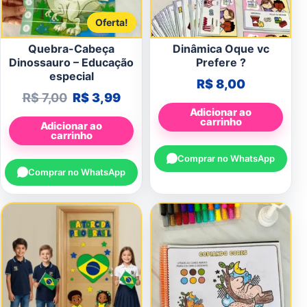
Oferta!
Quebra-Cabeça
Dinâmica Oque vc
Dinossauro – Educação
Prefere ?
especial
R$
8,00
O preço original era: R$ 7,00.
O preço atual é: R$ 3,99.
R$
7,00
R$
3,99
Adicionar ao
carrinho
Adicionar ao
carrinho
Comprar no WhatsApp
Comprar no WhatsApp