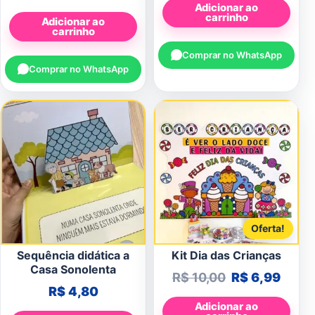
Adicionar ao
carrinho
Adicionar ao
carrinho
Comprar no WhatsApp
Comprar no WhatsApp
Oferta!
Sequência didática a
Kit Dia das Crianças
Casa Sonolenta
O preço origi
O pre
R$
10,00
R$
6,99
R$
4,80
Adicionar ao