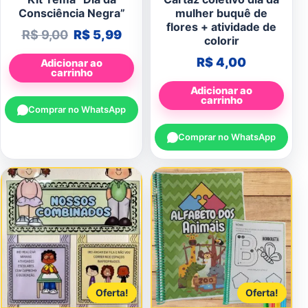
Consciência Negra”
mulher buquê de
flores + atividade de
O preço original era: R$ 9,00.
O preço atual é: R$ 5,99.
R$
9,00
R$
5,99
colorir
R$
4,00
Adicionar ao
carrinho
Adicionar ao
carrinho
Comprar no WhatsApp
Comprar no WhatsApp
Oferta!
Oferta!