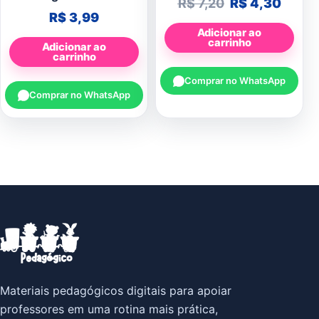
O preço origin
O preç
R$
7,20
R$
4,30
R$
3,99
Adicionar ao
carrinho
Adicionar ao
carrinho
Comprar no WhatsApp
Comprar no WhatsApp
Materiais pedagógicos digitais para apoiar
professores em uma rotina mais prática,