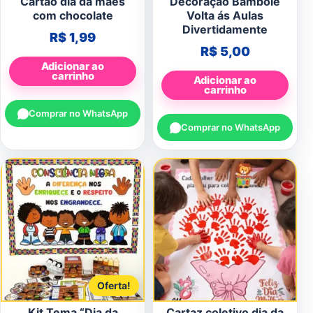
Cartão dia da mães
Decoração Bambolê
com chocolate
Volta ás Aulas
Divertidamente
R$
1,99
R$
5,00
Adicionar ao
carrinho
Adicionar ao
carrinho
Comprar no WhatsApp
Comprar no WhatsApp
Oferta!
Kit Tema “Dia da
Cartaz coletivo dia da