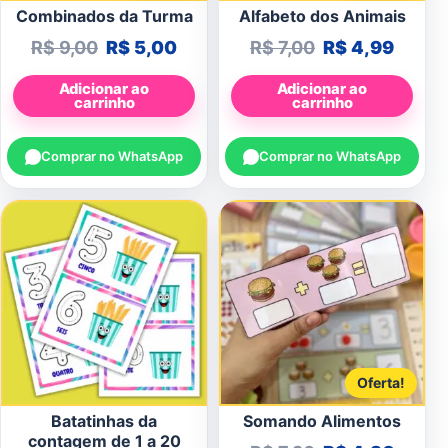
Combinados da Turma
Alfabeto dos Animais
O preço original era: R$ 9,00.
O preço atual é: R$ 5,00.
O preço origin
O preç
R$
9,00
R$
5,00
R$
7,00
R$
4,99
Adicionar ao
Adicionar ao
carrinho
carrinho
Comprar no WhatsApp
Comprar no WhatsApp
Oferta!
Batatinhas da
Somando Alimentos
contagem de 1 a 20