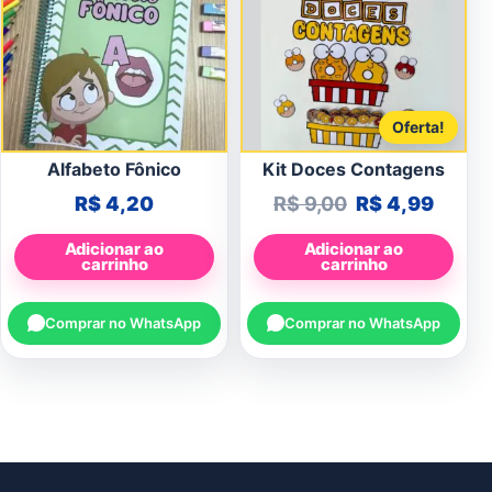
Oferta!
Alfabeto Fônico
Kit Doces Contagens
O preço origin
O preç
R$
4,20
R$
9,00
R$
4,99
Adicionar ao
Adicionar ao
carrinho
carrinho
Comprar no WhatsApp
Comprar no WhatsApp