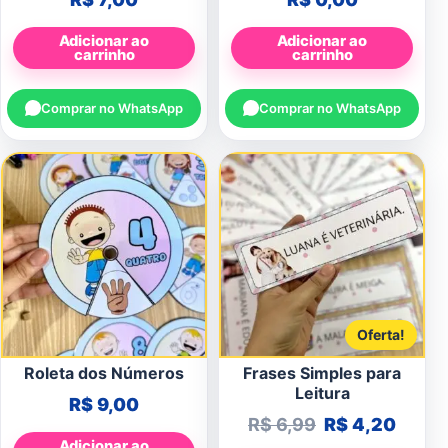
Adicionar ao
Adicionar ao
carrinho
carrinho
Comprar no WhatsApp
Comprar no WhatsApp
Oferta!
Roleta dos Números
Frases Simples para
Leitura
R$
9,00
O preço origin
O pre
R$
6,99
R$
4,20
Adicionar ao