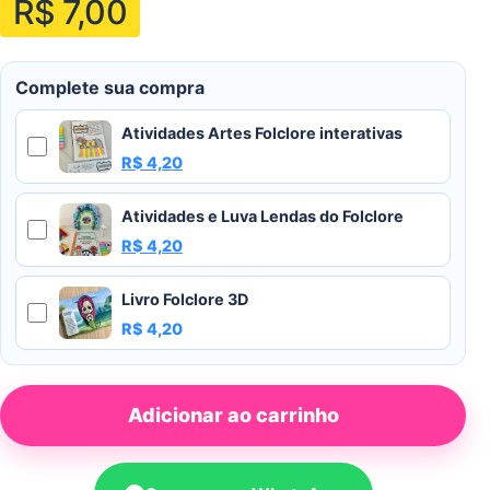
R$
7,00
Complete sua compra
Atividades Artes Folclore interativas
O preço original era: R$ 7,00.
O preço atual é: R$ 4,20.
R$
4,20
Atividades e Luva Lendas do Folclore
O preço original era: R$ 9,00.
O preço atual é: R$ 4,20.
R$
4,20
Livro Folclore 3D
R$
4,20
Adicionar ao carrinho