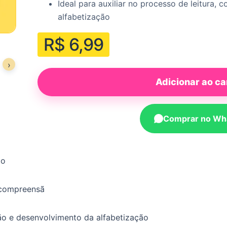
Ideal para auxiliar no processo de leitura
alfabetização
R$
6,99
›
Adicionar ao ca
Comprar no Wh
ão
 compreensã
são e desenvolvimento da alfabetização