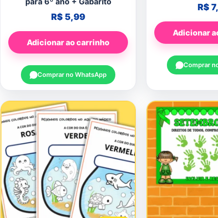
para 6º ano + Gabarito
R$
7
R$
5,99
Adicionar a
Adicionar ao carrinho
Comprar n
Comprar no WhatsApp