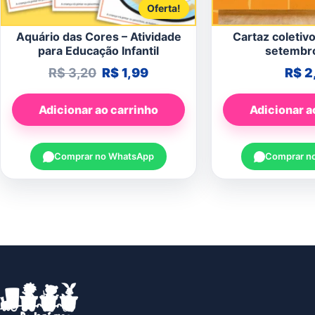
Oferta!
Aquário das Cores – Atividade
Cartaz coletivo
para Educação Infantil
setembr
O preço original era: R$ 3,20.
O preço atual é: R$ 1,99.
R$
3,20
R$
1,99
R$
2
Adicionar ao carrinho
Adicionar a
Comprar no WhatsApp
Comprar n