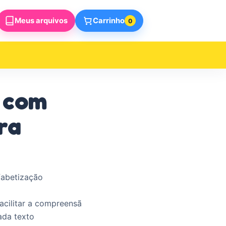
Meus arquivos
Carrinho
0
 com
ra
fabetização
acilitar a compreensã
ada texto