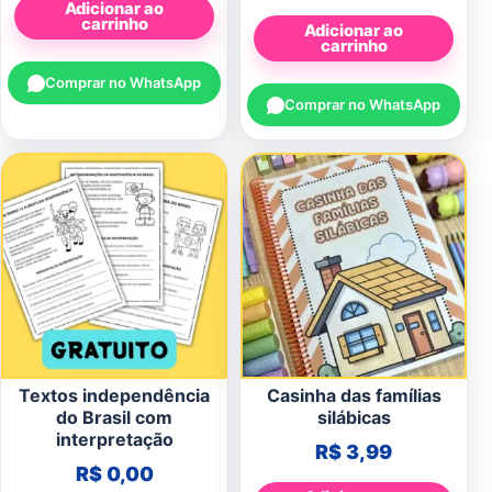
Adicionar ao
carrinho
Adicionar ao
carrinho
Comprar no WhatsApp
Comprar no WhatsApp
Textos independência
Casinha das famílias
do Brasil com
silábicas
interpretação
R$
3,99
R$
0,00