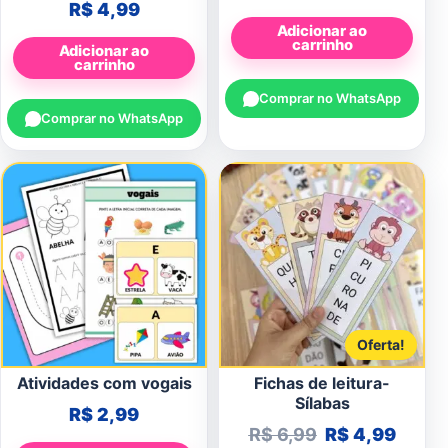
R$
4,99
Adicionar ao
carrinho
Adicionar ao
carrinho
Comprar no WhatsApp
Comprar no WhatsApp
Oferta!
Atividades com vogais
Fichas de leitura-
Sílabas
R$
2,99
O preço origin
O preç
R$
6,99
R$
4,99