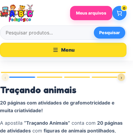
Pular para o conteúdo
0
Meus arquivos
Pesquisar
Pesquisar por:
Menu
‹
›
‹
›
Traçando animais
20 páginas com atividades de grafomotricidade e
muita criatividade!
A apostila
“Traçando Animais”
conta com
20 páginas
de atividades
com
figuras de animais pontilhados
,