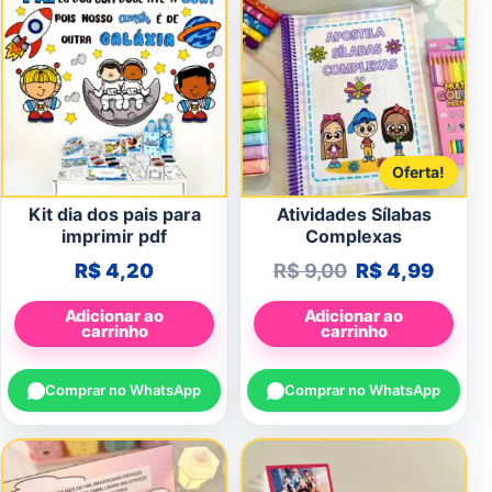
Oferta!
Kit dia dos pais para
Atividades Sílabas
imprimir pdf
Complexas
O preço origin
O preç
R$
4,20
R$
9,00
R$
4,99
Adicionar ao
Adicionar ao
carrinho
carrinho
Comprar no WhatsApp
Comprar no WhatsApp