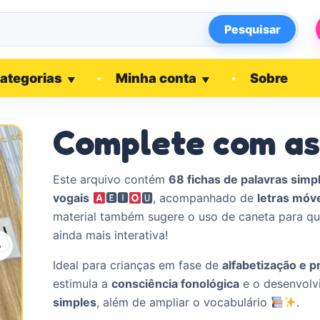
Pesquisar
ategorias
Minha conta
Sobre
▼
▼
Complete com as
Este arquivo contém
68 fichas de palavras simp
vogais
🅴🅸
🆄, acompanhado de
letras móv
material também sugere o uso de caneta para qu
ainda mais interativa!
›
Ideal para crianças em fase de
alfabetização e p
estimula a
consciência fonológica
e o desenvol
simples
, além de ampliar o vocabulário
.