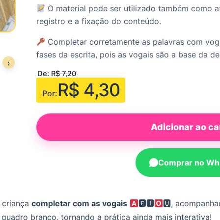
O material pode ser utilizado também como at
registro e a fixação do conteúdo.
Completar corretamente as palavras com voga
fases da escrita, pois as vogais são a base da 
›
De:
R$
7,20
R$
4,30
Por:
Adicionar ao ca
Comprar no Wh
 criança
completar com as vogais
🅴🅸
🆄, acompanh
quadro branco, tornando a prática ainda mais interativa!