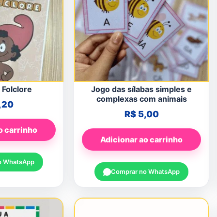
 Folclore
Jogo das sílabas simples e
complexas com animais
,20
R$
5,00
o carrinho
Adicionar ao carrinho
o WhatsApp
Comprar no WhatsApp