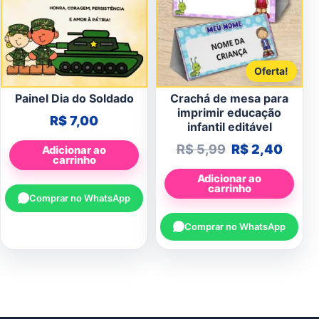
Oferta!
Painel Dia do Soldado
Crachá de mesa para
imprimir educação
R$
7,00
infantil editável
O preço origin
O pre
R$
5,99
R$
2,40
Adicionar ao
carrinho
Adicionar ao
carrinho
Comprar no WhatsApp
Comprar no WhatsApp