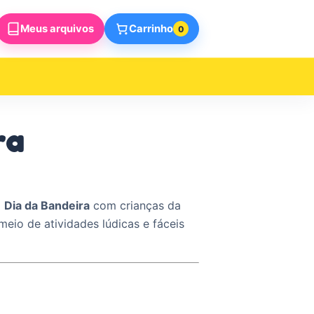
Meus arquivos
Carrinho
0
ra
a
Dia da Bandeira
com crianças da
meio de atividades lúdicas e fáceis