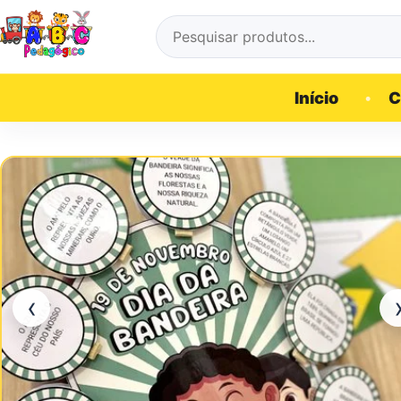
Pular para o conteúdo
Pesquisar por:
Início
C
‹