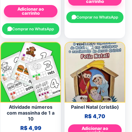
carrinho
Adicionar ao
carrinho
Comprar no WhatsApp
Comprar no WhatsApp
Atividade números
Painel Natal (cristão)
com massinha de 1 a
R$
4,70
10
R$
4,99
Adicionar ao