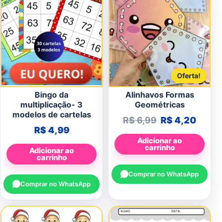
Oferta!
Bingo da
Alinhavos Formas
multiplicação- 3
Geométricas
modelos de cartelas
O preço origin
O pre
R$
6,99
R$
4,20
R$
4,99
Adicionar ao
carrinho
Adicionar ao
carrinho
Comprar no WhatsApp
Comprar no WhatsApp