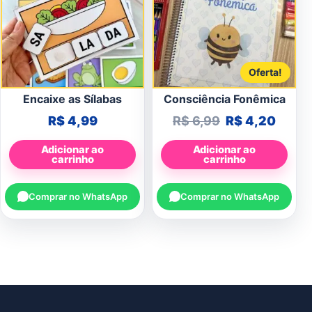
Oferta!
Encaixe as Sílabas
Consciência Fonêmica
O preço origin
O pre
R$
4,99
R$
6,99
R$
4,20
Adicionar ao
Adicionar ao
carrinho
carrinho
Comprar no WhatsApp
Comprar no WhatsApp