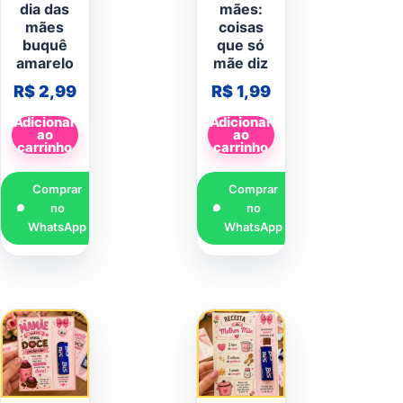
dia das
mães:
mães
coisas
buquê
que só
amarelo
mãe diz
R$
2,99
R$
1,99
Adicionar
Adicionar
ao
ao
carrinho
carrinho
Comprar
Comprar
no
no
WhatsApp
WhatsApp