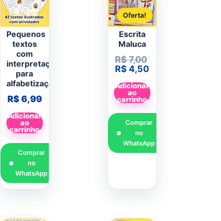
Oferta!
Pequenos
Escrita
textos
Maluca
com
O preço original
R$
7,00
interpretação
O preço atual é:
R$
4,50
para
alfabetização
Adicionar
ao
R$
6,99
carrinho
Adicionar
ao
Comprar
carrinho
no
WhatsApp
Comprar
no
WhatsApp