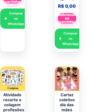
carrinho
R$
0,00
Comprar
Adicionar
ao
no
carrinho
WhatsApp
Comprar
no
WhatsApp
Atividade
Cartaz
recorte e
coletivo
colagem
dia das
profissões
mães