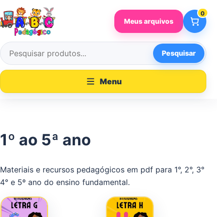
Pular para o conteúdo
0
Meus arquivos
Pesquisar
Pesquisar por:
Menu
1º ao 5ª ano
Materiais e recursos pedagógicos em pdf para 1°, 2°, 3°
4° e 5º ano do ensino fundamental.