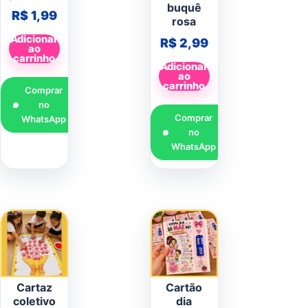
buquê
R$
1,99
rosa
Adicionar
R$
2,99
ao
carrinho
Adicionar
ao
carrinho
Comprar
no
Comprar
WhatsApp
no
WhatsApp
Cartaz
Cartão
coletivo
dia