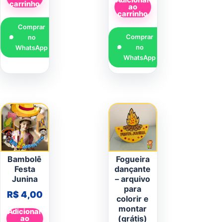
carrinho
ao
carrinho
Comprar
Comprar
no
no
WhatsApp
WhatsApp
Bambolê
Fogueira
Festa
dançante
Junina
– arquivo
para
R$
4,00
colorir e
montar
Adicionar
(grátis)
ao