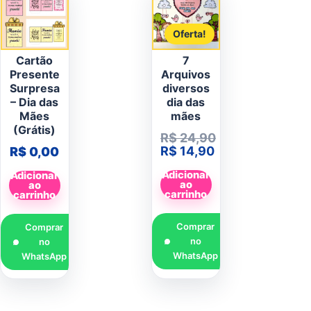
Oferta!
Cartão
7
Presente
Arquivos
Surpresa
diversos
– Dia das
dia das
Mães
mães
(Grátis)
R$
24,90
O preço original era: R$
R$
14,90
R$
0,00
O preço atual é: R$ 
Adicionar
Adicionar
ao
ao
carrinho
carrinho
Comprar
Comprar
no
no
WhatsApp
WhatsApp