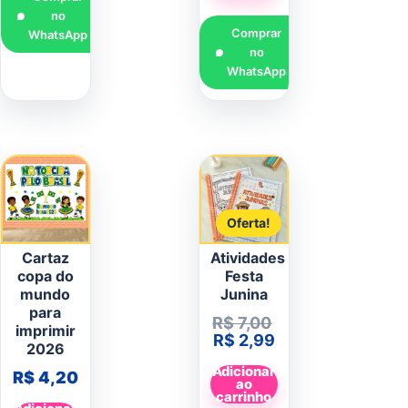
no
Comprar
WhatsApp
no
WhatsApp
Oferta!
Cartaz
Atividades
copa do
Festa
mundo
Junina
para
O preço original
R$
7,00
imprimir
O preço atual é:
R$
2,99
2026
Adicionar
R$
4,20
ao
carrinho