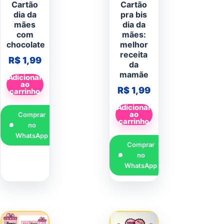
Cartão
Cartão
dia da
pra bis
mães
dia da
com
mães:
chocolate
melhor
receita
R$
1,99
da
mamãe
Adicionar
ao
R$
1,99
carrinho
Adicionar
ao
Comprar
carrinho
no
WhatsApp
Comprar
no
WhatsApp